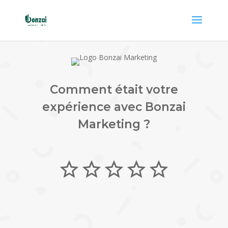
Comment était votre
expérience avec Bonzai
Marketing ?
star_outline
star_outline
star_outline
star_outline
star_outline