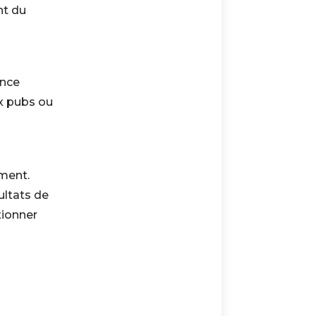
nt du
nce
ux pubs ou
oment.
ultats de
tionner