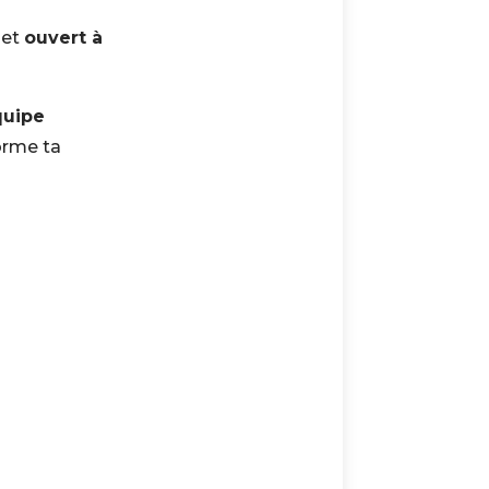
et
ouvert à
quipe
orme ta