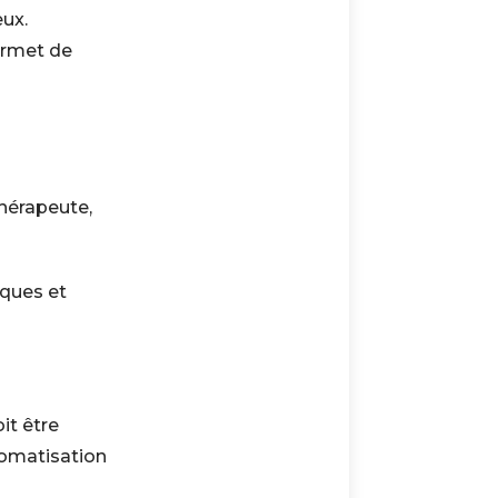
eux.
ermet de
thérapeute,
iques et
it être
utomatisation