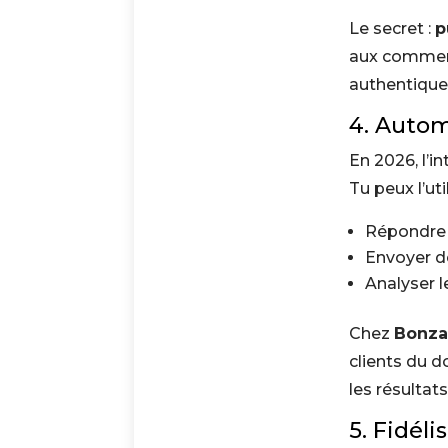
Le secret :
p
aux comment
authentique
4. Autom
En 2026, l’in
Tu peux l’uti
Répondre
Envoyer de
Analyser 
Chez
Bonza
clients du 
les résultats
5. Fidéli