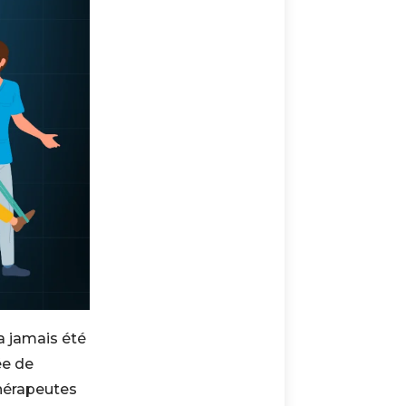
a jamais été
ée de
thérapeutes