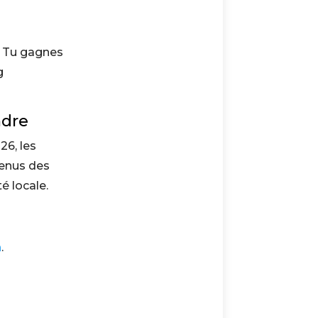
. Tu gagnes
g
ndre
26, les
enus des
é locale.
n
.