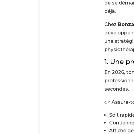
de se démarq
déjà.
Chez
Bonza
développeme
une stratégi
physiothéra
1. Une p
En 2026, ton 
professionna
secondes.
👉 Assure-t
Soit rapi
Contienne
Affiche d