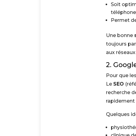
Soit optim
téléphone
Permet d
Une bonne
toujours par
aux réseaux
2.
Googl
Pour que les
Le
SEO
(réf
recherche d
rapidement 
Quelques id
physiothé
clinique de