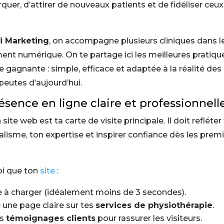
uer, d’attirer de nouveaux patients et de fidéliser ceux 
i Marketing
, on accompagne plusieurs cliniques dans l
nt numérique. On te partage ici les meilleures pratique
e gagnante : simple, efficace et adaptée à la réalité des
peutes d’aujourd’hui.
résence en ligne claire et professionnell
site web est ta carte de visite principale. Il doit refléter
lisme, ton expertise et inspirer confiance dès les prem
oi que ton
site
:
de à charger (idéalement moins de 3 secondes).
 une page claire sur tes
services de physiothérapie
.
es
témoignages clients
pour rassurer les visiteurs.