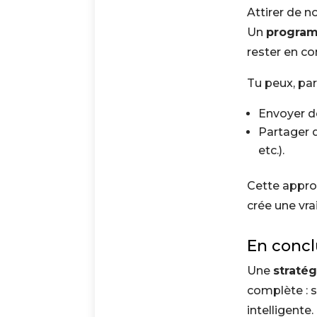
Attirer de n
Un
program
rester en c
Tu peux, pa
Envoyer d
Partager d
etc.).
Cette appro
crée une vra
En concl
Une
straté
complète : s
intelligente.