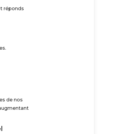
et réponds
es.
ies de nos
n augmentant
l