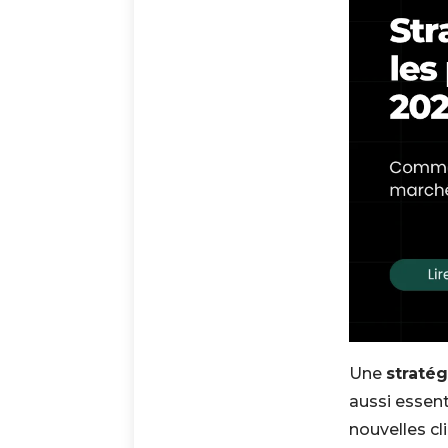
Une
straté
aussi essent
nouvelles cl