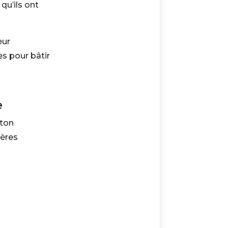
qu’ils ont
eur
s pour bâtir
e
 ton
ières