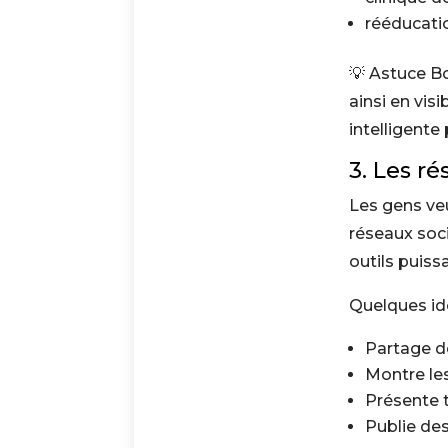
rééducati
💡 Astuce Bo
ainsi en vis
intelligente
3. Les r
Les gens ve
réseaux so
outils puis
Quelques id
Partage 
Montre les
Présente 
Publie des