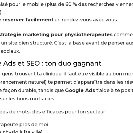
isé pour le mobile (plus de 60 % des recherches vienne
).
e
réserver facilement
un rendez-vous avec vous.
stratégie marketing pour physiothérapeutes
comme
 un site bien structuré. C’est la base avant de penser a
 sociaux.
e Ads
et SEO : ton duo gagnant
 gens trouvent ta clinique, il faut être visible au bon m
érencement naturel) te permet d’apparaître dans les rés
e façon durable, tandis que
Google Ads
t’aide à te posi
sur les bons mots-clés.
ées de mots-clés efficaces pour ton secteur :
rapeute près de moi
 physio à [ta ville]